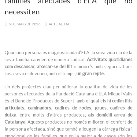
famílies afectades d’ELA que ho
necessiten
6 DE MAIG DE 2026
ACTUALITAT
Quan una persona és diagnosticada d’ELA, la seva vida i la de la
seva família canvien de manera radical.
Activitats quotidianes
com descansar, aixecar-se del llit
o moure’s amb seguretat per
casa seva esdevenen, amb el temps,
un gran repte.
Un dels projectes clau per millorar la qualitat de vida de les
persones afectades de la Fundació Catalana d’ELA Miquel Valls
és el Banc de Productes de Suport, amb el qual els hi
cedim llits
articulats, caminadors, cadires de rodes, grues, cadires de
dutxa
, entre molts d’altres productes
, als domicili arreu de
Catalunya
. Aquests productes no només milloren el confort de
la persona afectada, sinó que també alleugen la càrrega física i
emocional de les famílies, que en la majoria de casos són les