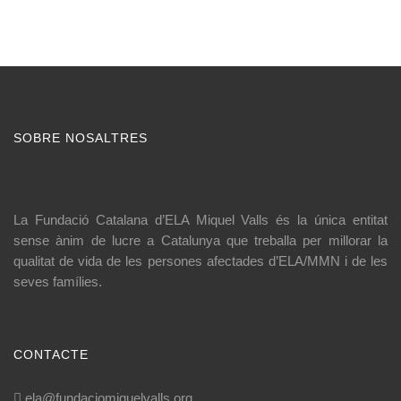
SOBRE NOSALTRES
La Fundació Catalana d’ELA Miquel Valls és la única entitat
sense ànim de lucre a Catalunya que treballa per millorar la
qualitat de vida de les persones afectades d’ELA/MMN i de les
seves famílies.
CONTACTE
ela@fundaciomiquelvalls.org