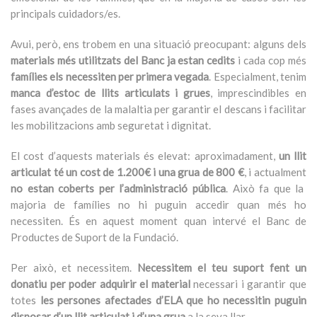
principals cuidadors/es.
Avui, però, ens trobem en una situació preocupant: alguns dels
materials més utilitzats del Banc ja estan cedits
i cada cop més
famílies els necessiten per primera vegada
. Especialment, tenim
manca d’estoc de llits articulats i grues
, imprescindibles en
fases avançades de la malaltia per garantir el descans i facilitar
les mobilitzacions amb seguretat i dignitat.
El cost d’aquests materials és elevat: aproximadament,
un llit
articulat té un cost de 1.200€ i una grua de 800 €
, i actualment
no estan coberts per l’administració pública
. Això fa que la
majoria de famílies no hi puguin accedir quan més ho
necessiten. És en aquest moment quan intervé el Banc de
Productes de Suport de la Fundació.
Per això, et necessitem.
Necessitem el teu suport fent un
donatiu per poder adquirir el material
necessari i garantir que
totes
les persones afectades d’ELA que ho necessitin
puguin
disposar d’un llit articulat i d’una grua
a la seva llar.