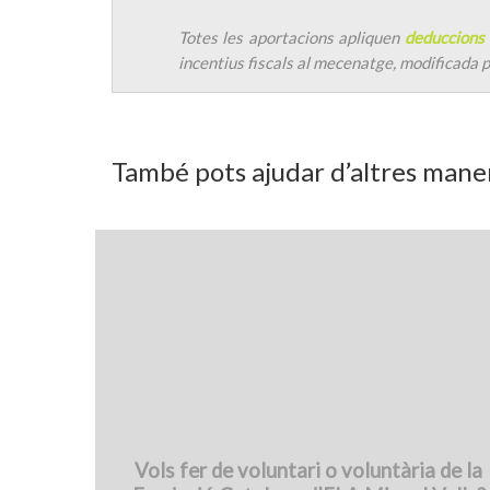
Totes les aportacions apliquen
deduccions 
incentius fiscals al mecenatge, modificada 
També pots ajudar d’altres mane
Vols fer de voluntari o voluntària de la