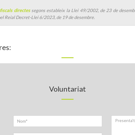
fiscals directes
segons estableix la Llei 49/2002, de 23 de desembre
pel Reial Decret-Llei 6/2023, de 19 de desembre.
res:
Voluntariat