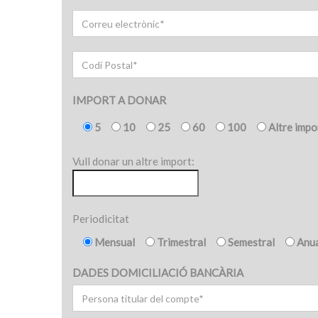
IMPORT A DONAR
5
10
25
60
100
Altre impo
Vull donar un altre import:
Periodicitat
Mensual
Trimestral
Semestral
Anu
DADES DOMICILIACIÓ BANCÀRIA