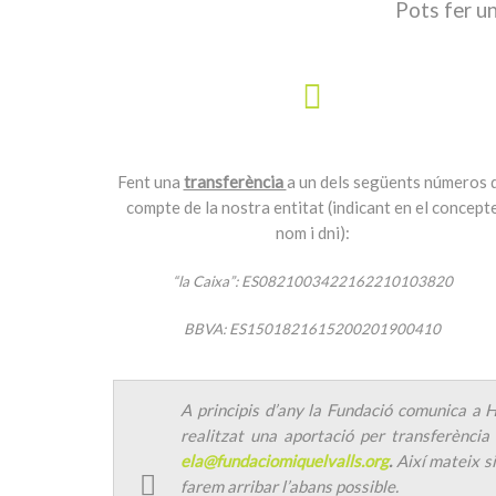
Pots fer un
Fent una
transferència
a un dels següents números 
compte de la nostra entitat (indicant en el concept
nom i dni):
“la Caixa”: ES0821003422162210103820
BBVA: ES1501821615200201900410
A principis d’any la Fundació comunica a H
realitzat una aportació per transferència
ela@fundaciomiquelvalls.org
.
Així mateix si
farem arribar l’abans possible.