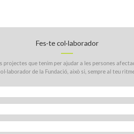
Fes-te col·laborador
s projectes que tenim per ajudar a les persones afectad
ol·laborador de la Fundació, això si, sempre al teu ritm