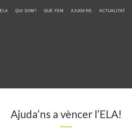
ELA
QUI SOM?
QUÈ FEM
AJUDA’NS
ACTUALITAT
Ajuda’ns a vèncer l’ELA!