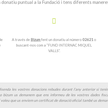
 donatiu puntual a la Fundació i tens diferents manere
de
A través de
Bizum
fent un donatiu al número
02621
o
e
buscant-nos com a “FUND INTERNAC MIQUEL
VALLS”.
isenda les vostres donacions rebudes durant l’any anterior si tenim
 o bizum us demanem que ens informeu de les vostres dades fiscal
 voleu que us enviem un certificat de donació oficial també us dema