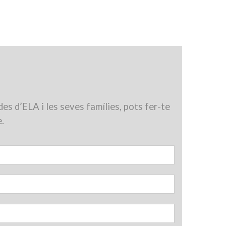
es d’ELA i les seves famílies, pots fer-te
e.