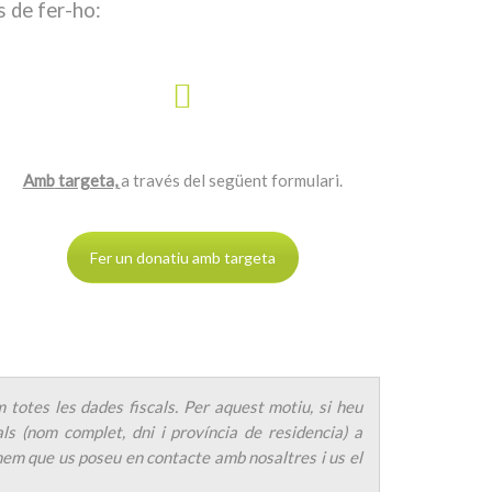
s de fer-ho:
Amb
targeta,
a través del següent formulari.
Fer un donatiu amb targeta
 totes les dades fiscals. Per aquest motiu, si heu
s (nom complet, dni i província de residencia) a
nem que us poseu en contacte amb nosaltres i us el