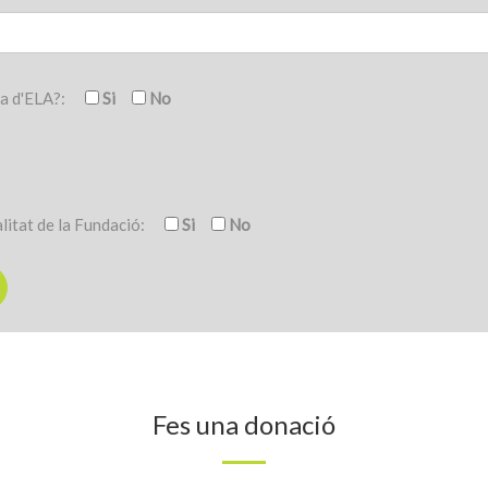
a d'ELA?:
Si
No
alitat de la Fundació:
Si
No
Fes una donació