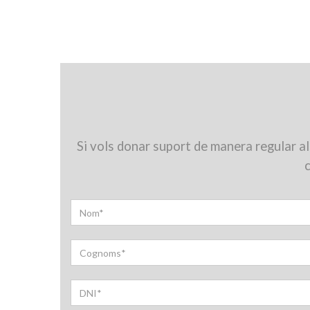
Si vols donar suport de manera regular al
c