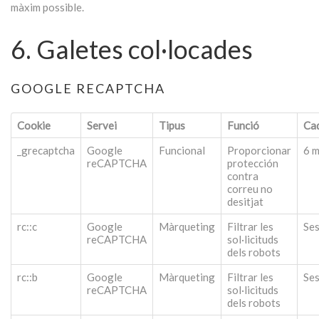
màxim possible.
6. Galetes col·locades
GOOGLE RECAPTCHA
Cookie
Servei
Tipus
Funció
Cad
_grecaptcha
Google
Funcional
Proporcionar
6 
reCAPTCHA
protección
contra
correu no
desitjat
rc::c
Google
Màrqueting
Filtrar les
Ses
reCAPTCHA
sol·licituds
dels robots
rc::b
Google
Màrqueting
Filtrar les
Ses
reCAPTCHA
sol·licituds
dels robots