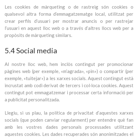
Les cookies de màrqueting o de rastreig són cookies o
qualsevol altra forma d’emmagatzematge local, utilitzat per
crear perfils d’usuari per mostrar anuncis o per rastrejar
l’usuari en aquest lloc web o a través d’altres llocs web per a
propòsits de màrqueting similars.
5.4 Social media
Al nostre lloc web, hem inclòs contingut per promocionar
pàgines web (per exemple, «m’agrada», «pin») o compartir (per
exemple, «tuitejar») a les xarxes socials. Aquest contingut està
incrustat amb codi derivat de tercers i col·loca cookies. Aquest
contingut pot emmagatzemar i processar certa informació per
a publicitat personalitzada.
Llegiu, si us plau, la política de privacitat d’aquestes xarxes
socials (que poden canviar regularment) per entendre què fan
amb les vostres dades personals processades utilitzant
aquestes cookies. Les dades recuperades són anonimitzades el