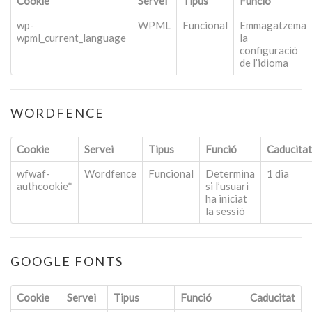
Cookie
Servei
Tipus
Funció
wp-
WPML
Funcional
Emmagatzema
wpml_current_language
la
configuració
de l’idioma
WORDFENCE
Cookie
Servei
Tipus
Funció
Caducitat
wfwaf-
Wordfence
Funcional
Determina
1 dia
authcookie*
si l’usuari
ha iniciat
la sessió
GOOGLE FONTS
Cookie
Servei
Tipus
Funció
Caducitat