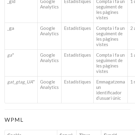
_gid
Google
Estadístiques
Compta i fa un
1 
Analytics
seguiment de
les pàgines
vistes
_ga
Google
Estadístiques
Compta i fa un
2 
Analytics
seguiment de
les pàgines
vistes
ga
*
Google
Estadístiques
Compta i fa un
1 
Analytics
seguiment de
les pàgines
vistes
gat_gtag_UA
*
Google
Estadístiques
Emmagatzema
1 
Analytics
un
identificador
d’usuari únic
WPML