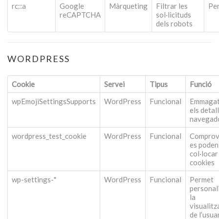
rc::a
Google
Màrqueting
Filtrar les
Per
reCAPTCHA
sol·licituds
dels robots
WORDPRESS
Cookie
Servei
Tipus
Funció
wpEmojiSettingsSupports
WordPress
Funcional
Emmaga
els detall
navegad
wordpress_test_cookie
WordPress
Funcional
Comprov
es poden
col·locar
cookies
wp-settings-*
WordPress
Funcional
Permet
personal
la
visualitz
de l’usua