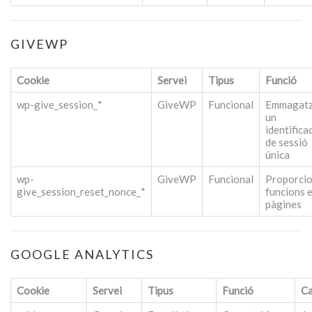
GIVEWP
Cookie
Servei
Tipus
Funció
wp-give_session_*
GiveWP
Funcional
Emmagat
un
identifica
de sessió
única
wp-
GiveWP
Funcional
Proporci
give_session_reset_nonce_*
funcions 
pàgines
GOOGLE ANALYTICS
Cookie
Servei
Tipus
Funció
Ca