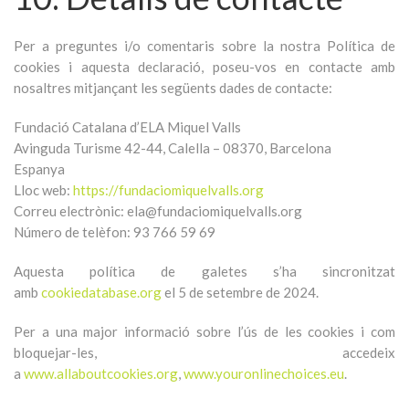
Per a preguntes i/o comentaris sobre la nostra Política de
cookies i aquesta declaració, poseu-vos en contacte amb
nosaltres mitjançant les següents dades de contacte:
Fundació Catalana d’ELA Miquel Valls
Avinguda Turisme 42-44, Calella – 08370, Barcelona
Espanya
Lloc web:
https://fundaciomiquelvalls.org
Correu electrònic:
ela@fundaciomiquelvalls.org
Número de telèfon: 93 766 59 69
Aquesta política de galetes s’ha sincronitzat
amb
cookiedatabase.org
el 5 de setembre de 2024.
Per a una major informació sobre l’ús de les cookies i com
bloquejar-les, accedeix
a
www.allaboutcookies.org
,
www.youronlinechoices.eu
.