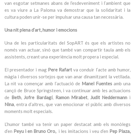
van esgotar setmanes abans de l’esdeveniment i l’ambient que
es va viure a La Paloma va demostrar que la solidaritat i la
cultura poden unir-se per impulsar una causa tan necessària.
Una nit plena d’art, humor i emocions
Una de les particularitats del SopART és que els artistes no
només van actuar, sinó que també van compartir taula amb els
assistents, creant una experiència molt propera i especial.
El presentador i mag
Pere Rafart
va conduir l’acte amb humor,
màgia i diversos sortejos que van anar dinamitzant la vetllada.
La nit va començar amb l’actuació de
Manel Fuentes
amb una
cançó de Bruce Springsteen, i va continuar amb les actuacions
de
Beth
,
Jofre Bardagí
,
Ramon Mirabet
,
Judit Neddermann
i
Nina
, entra d’altres, que van emocionar el públic amb diversos
moments molt especials.
L’humor també va tenir un paper destacat amb els monòlegs
d’en
Peyu i en Bruno Oro,
i les imitacions i veu d’en
Pep Plaza,