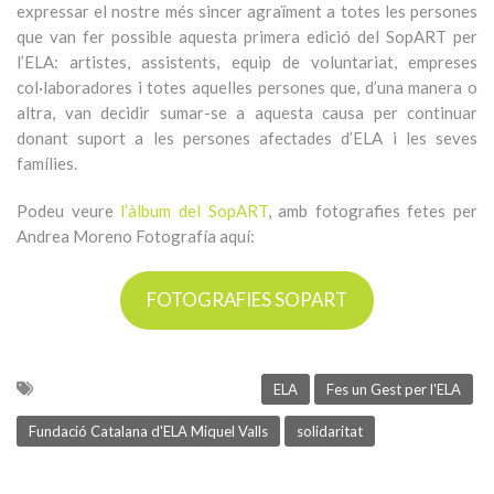
expressar el nostre més sincer agraïment a totes les persones
que van fer possible aquesta primera edició del SopART per
l’ELA: artistes, assistents, equip de voluntariat, empreses
col·laboradores i totes aquelles persones que, d’una manera o
altra, van decidir sumar-se a aquesta causa per continuar
donant suport a les persones afectades d’ELA i les seves
famílies.
Podeu veure
l’àlbum del SopART
, amb fotografies fetes per
Andrea Moreno Fotografía aquí:
FOTOGRAFIES SOPART
ELA
Fes un Gest per l'ELA
Fundació Catalana d'ELA Miquel Valls
solidaritat