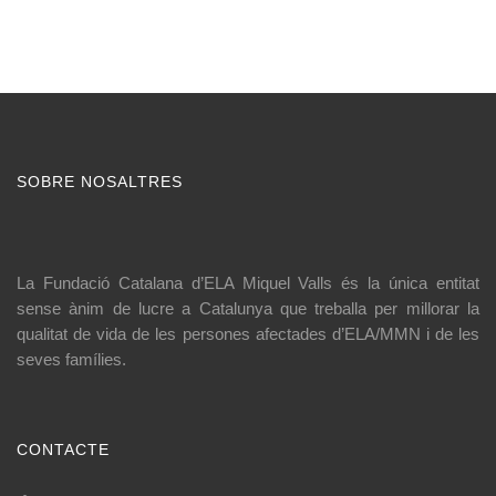
SOBRE NOSALTRES
La Fundació Catalana d’ELA Miquel Valls és la única entitat
sense ànim de lucre a Catalunya que treballa per millorar la
qualitat de vida de les persones afectades d’ELA/MMN i de les
seves famílies.
CONTACTE