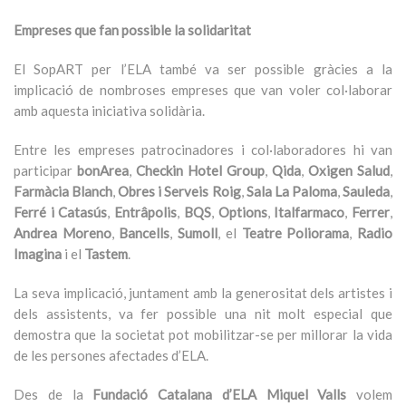
Empreses que fan possible la solidaritat
El SopART per l’ELA també va ser possible gràcies a la
implicació de nombroses empreses que van voler col·laborar
amb aquesta iniciativa solidària.
Entre les empreses patrocinadores i col·laboradores hi van
participar
bonArea
,
Checkin Hotel Group
,
Qida
,
Oxigen Salud
,
Farmàcia Blanch
,
Obres i Serveis Roig
,
Sala La Paloma
,
Sauleda
,
Ferré i Catasús
,
Entrâpolis
,
BQS
,
Options
,
Italfarmaco
,
Ferrer
,
Andrea Moreno
,
Bancells
,
Sumoll
, el
Teatre Poliorama
,
Radio
Imagina
i el
Tastem
.
La seva implicació, juntament amb la generositat dels artistes i
dels assistents, va fer possible una nit molt especial que
demostra que la societat pot mobilitzar-se per millorar la vida
de les persones afectades d’ELA.
Des de la
Fundació Catalana d’ELA Miquel Valls
volem