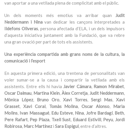
van aportar a una vetllada plena de complicitat amb el públic.
Un dels moments més emotius va arribar quan
Judit
Neddermann i Nina
van dedicar les cançons interpretades a
Ildefons Oliveras
, persona afectada d’ELA, i un dels impulsors
d’aquesta iniciativa juntament amb la Fundació, que va rebre
una gran ovació per part de tots els assistents.
Una experiència compartida amb grans noms de la cultura, la
comunicació i l’esport
En aquesta primera edició, una trentena de personalitats van
voler sumar-se a la causa i compartir la vetllada amb els
assistents. Entre ells hi havia
Javier Cámara
,
Ramon Mirabet
,
Oscar Dalmau
,
Martina Klein
,
Àlex Corretja
,
Judit Neddermann
,
Mònica López
,
Bruno Oro
,
Xavi Torres
,
Sergi Mas
,
Xavi
Grasset
,
Xavi Coral
,
Tomàs Molina
,
Oscar Alonso
,
Maria
Molins
,
Ivan Massagué
,
Edu Esteve
,
Nina
,
Jofre Bardagí
,
Beth
,
Pere Rafart
,
Pep Plaza
,
Txell Sust
,
Eduard Estivill
,
Peyu
,
Jordi
Robirosa
,
Marc Martínez
i
Sara Espígul
, entre d’altres.