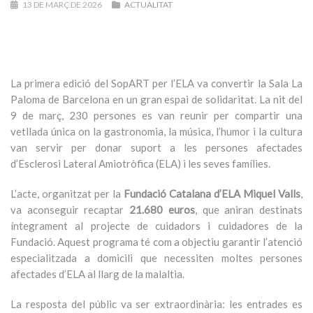
13 DE MARÇ DE 2026
ACTUALITAT
La primera edició del SopART per l’ELA va convertir la Sala La
Paloma de Barcelona en un gran espai de solidaritat. La nit del
9 de març, 230 persones es van reunir per compartir una
vetllada única on la gastronomia, la música, l’humor i la cultura
van servir per donar suport a les persones afectades
d’Esclerosi Lateral Amiotròfica (ELA) i les seves famílies.
L’acte, organitzat per la
Fundació Catalana d’ELA Miquel Valls
,
va aconseguir recaptar
21.680 euros
, que aniran destinats
íntegrament al projecte de cuidadors i cuidadores de la
Fundació. Aquest programa té com a objectiu garantir l’atenció
especialitzada a domicili que necessiten moltes persones
afectades d’ELA al llarg de la malaltia.
La resposta del públic va ser extraordinària: les entrades es