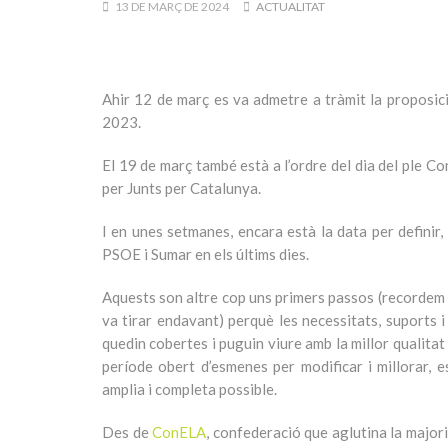
13 DE MARÇ DE 2024
ACTUALITAT
Ahir 12 de març es va admetre a tràmit la proposici
2023.
El 19 de març també està a l’ordre del dia del ple Co
per Junts per Catalunya.
I en unes setmanes, encara està la data per definir
PSOE i Sumar en els últims dies.
Aquests son altre cop uns primers passos (recordem q
va tirar endavant) perquè les necessitats, suports i
quedin cobertes i puguin viure amb la millor qualitat
període obert d’esmenes per modificar i millorar, e
amplia i completa possible.
Des de
ConELA
, confederació que aglutina la majori