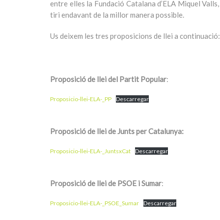
entre elles la Fundació Catalana d’ELA Miquel Valls,
tiri endavant de la millor manera possible.
Us deixem les tres proposicions de llei a continuació:
Proposició de llei del Partit Popular
:
Proposicio-llei-ELA-_PP
Descarregar
Proposició de llei de Junts per Catalunya:
Proposicio-llei-ELA-_JuntsxCat
Descarregar
Proposició de llei de PSOE i Sumar
:
Proposicio-llei-ELA-_PSOE_Sumar
Descarregar