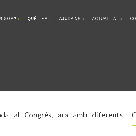
UI SOM?
QUÈ FEM
AJUDA’NS
ACTUALITAT
CO
ada al Congrés, ara amb diferents
C