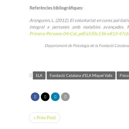
Referències bibliogràfiques:
Aranguren, L. (2012). El voluntariat en cures pal·lia
integral a persones amb malalties avançades.
Primera-Persona-04-Cat..pdf/a550c136-e813-47c
Departament de Psicologia de la Fundació Catalana
ELA
Fundació Catalana d'ELA Miquel Valls
Psico
« Prev Post