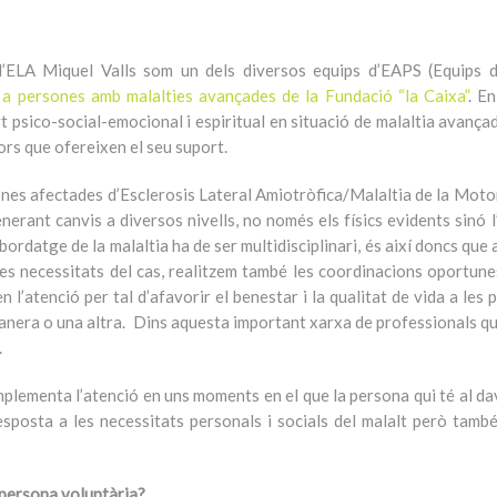
d’ELA Miquel Valls som un dels diversos equips d’EAPS (Equips d
 a persones amb malalties avançades de la Fundació “la Caixa”
. E
t psico-social-emocional i espiritual en situació de malaltia avança
ors que ofereixen el seu suport.
ones afectades d’Esclerosis Lateral Amiotròfica/Malaltia de la Mot
ant canvis a diversos nivells, no només els físics evidents sinó l
rdatge de la malaltia ha de ser multidisciplinari, és així doncs que 
 les necessitats del cas, realitzem també les coordinacions oportun
 l’atenció per tal d’afavorir el benestar i la qualitat de vida a les
anera o una altra. Dins aquesta important xarxa de professionals q
.
plementa l’atenció en uns moments en el que la persona qui té al da
sposta a les necessitats personals i socials del malalt però tamb
a persona voluntària?