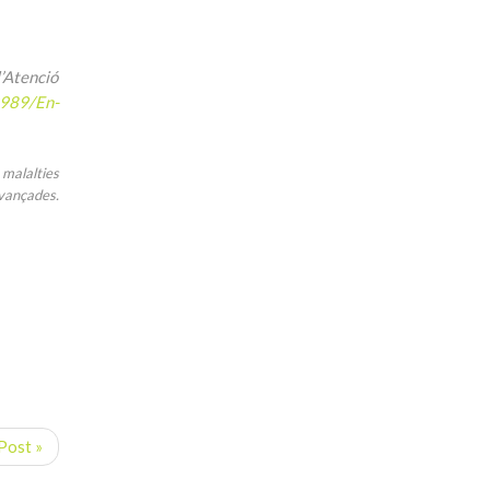
l’Atenció
9989/En-
 malalties
vançades.
Post »