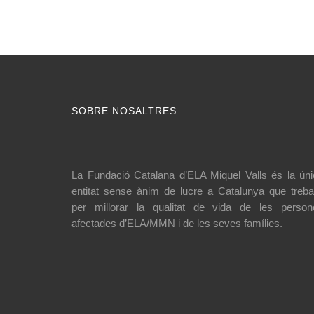
SOBRE NOSALTRES
La Fundació Catalana d’ELA Miquel Valls és la úni
entitat sense ànim de lucre a Catalunya que treba
per millorar la qualitat de vida de les person
afectades d’ELA/MMN i de les seves famílies.