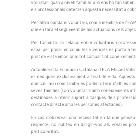
voluntari quan a nivell familiar així ens ho fan saber
els professionals detecten aquesta necessitat a cobri
Per altra banda el voluntari, com a membre de l’EAP
que en farà el seguiment de les actuacions i els obje
Per fomentar la relació entre voluntaris i professio
espai per posar en comú les vivències es porta a t
punt de vista emocional tot compartint coneixements
Actualment la Fundació Catalana d’ELA Miquel Valls co
es dediquen exclusivament a final de vida. Aquests 
domicili, així com també es poden oferir d’altres 
seves famílies (són voluntaris amb coneixements inf
destinades a oferir suport a tasques dels professio
contacte directe amb les persones afectades).
En cas d’observar una necessitat en la que penseu q
respecte, no dubteu en dirigir-vos als vostres pr
particularitat.