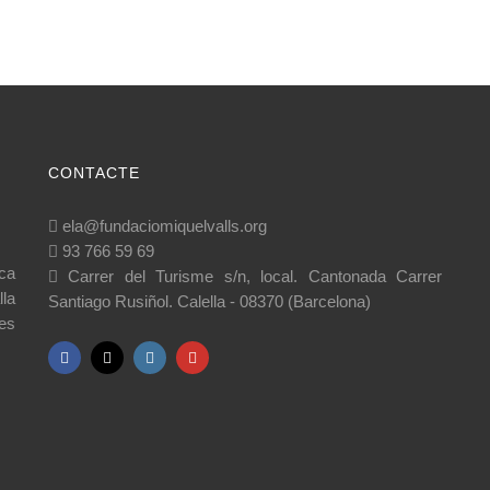
CONTACTE
ela@fundaciomiquelvalls.org
93 766 59 69
ca
Carrer del Turisme s/n, local. Cantonada Carrer
lla
Santiago Rusiñol. Calella - 08370 (Barcelona)
es