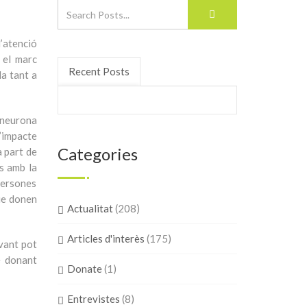
’atenció
n el marc
Recent Posts
da tant a
oneurona
’impacte
Categories
a part de
es amb la
 persones
ue donen
Actualitat
(208)
Articles d'interès
(175)
vant pot
é donant
Donate
(1)
Entrevistes
(8)