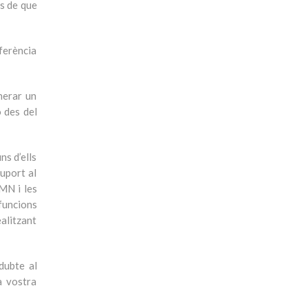
as de que
eferència
enerar un
 des del
ns d’ells
uport al
MN i les
funcions
ealitzant
dubte al
a vostra