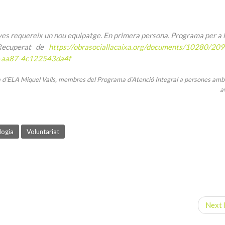
tives requereix un nou equipatge. En primera persona. Programa per a 
 Recuperat de
https://obrasociallacaixa.org/documents/10280/20
b-aa87-4c122543da4f
 d’ELA Miquel Valls, membres del Programa d‘Atenció Integral a persones amb
a
logia
Voluntariat
Next 