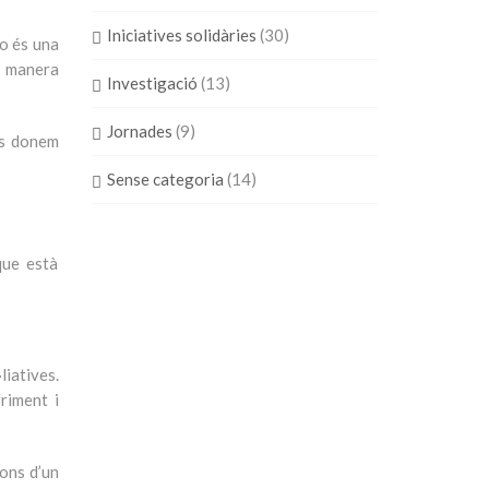
Iniciatives solidàries
(30)
no és una
e manera
Investigació
(13)
Jornades
(9)
us donem
Sense categoria
(14)
que està
iatives.
riment i
ions d’un