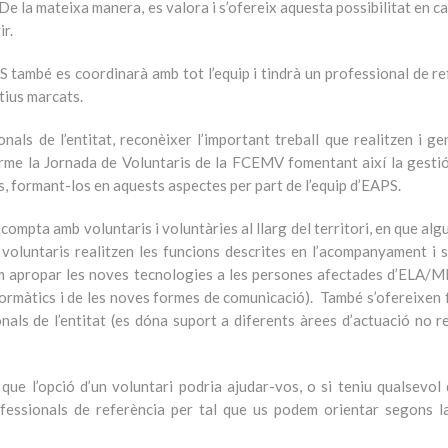
. De la mateixa manera, es valora i s’ofereix aquesta possibilitat en c
r.
S també es coordinarà amb tot l’equip i tindrà un professional de r
ctius marcats.
nals de l’entitat, reconèixer l’important treball que realitzen i g
erme la Jornada de Voluntaris de la FCEMV fomentant així la gestió
, formant-los en aquests aspectes per part de l’equip d’EAPS.
mpta amb voluntaris i voluntàries al llarg del territori, en que algu
voluntaris realitzen les funcions descrites en l’acompanyament i s
com apropar les noves tecnologies a les persones afectades d’ELA/M
ormàtics i de les noves formes de comunicació). També s’ofereixen 
nals de l’entitat (es dóna suport a diferents àrees d’actuació no r
ue l’opció d’un voluntari podria ajudar-vos, o si teniu qualsevol 
ofessionals de referència per tal que us podem orientar segons l