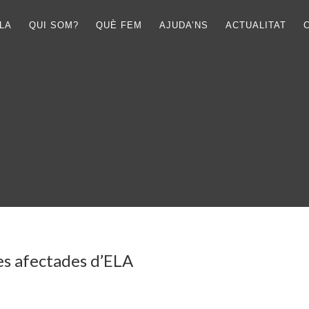
LA
QUI SOM?
QUÈ FEM
AJUDA’NS
ACTUALITAT
ies afectades d’ELA