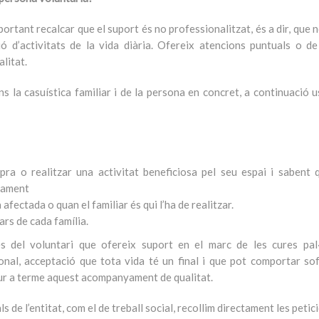
portant recalcar que el suport és no professionalitzat, és a dir, que 
ó d’activitats de la vida diària. Ofereix atencions puntuals o d
alitat.
 la casuística familiar i de la persona en concret, a continuació 
pra o realitzar una activitat beneficiosa pel seu espai i sabent 
·lament
ectada o quan el familiar és qui l’ha de realitzar.
lars de cada família.
s del voluntari que ofereix suport en el marc de les cures pal·l
nal, acceptació que tota vida té un final i que pot comportar sof
dur a terme aquest acompanyament de qualitat.
s de l’entitat, com el de treball social, recollim directament les petic