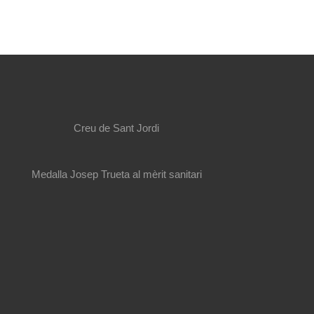
Creu de Sant Jordi
Medalla Josep Trueta al mèrit sanitari