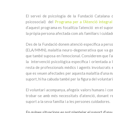
El servei de psicologia de la Fundació Catalana 
psicosocial) del
Programa per a l’Atenció integral
d’aquest programa es focalitza l’atenció en el supor
la pròpia persona afectada com als familiars i cuidad
Des de la Fundació donem atenció específica a pers
(ELA/MMN), malaltia neuro-degenerativa que va gener
que també suposa en l’emocional. Considerem que l’abo
la intervenció psicològica específica i orientada a
resta de professionals mèdics i agents involucrats en
que es veuen afectades per aquesta malaltia d’una m
suport, hi ha cabuda també per la figura del voluntari
El voluntari acompanya, afegeix valors humans i com
trobar-se amb més necessitats d’atenció, donant re
suport a la seva família i a les persones cuidadores.
En quines situacions es pot plantejar el suport d’un