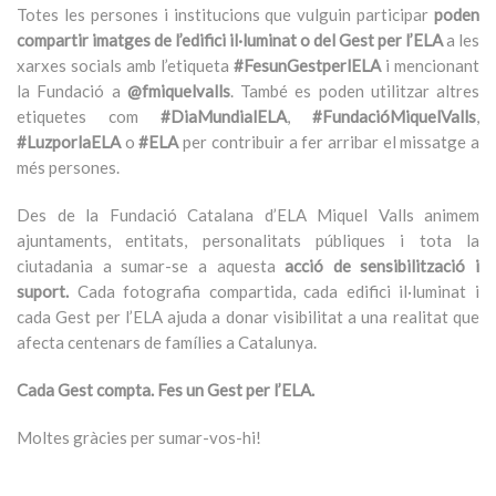
Totes les persones i institucions que vulguin participar
poden
compartir imatges de l’edifici il·luminat o del Gest per l’ELA
a les
xarxes socials amb l’etiqueta
#FesunGestperlELA
i mencionant
la Fundació a
@fmiquelvalls
. També es poden utilitzar altres
etiquetes com
#DiaMundialELA
,
#FundacióMiquelValls
,
#LuzporlaELA
o
#ELA
per contribuir a fer arribar el missatge a
més persones.
Des de la Fundació Catalana d’ELA Miquel Valls animem
ajuntaments, entitats, personalitats públiques i tota la
ciutadania a sumar-se a aquesta
acció de sensibilització i
suport.
Cada fotografia compartida, cada edifici il·luminat i
cada Gest per l’ELA ajuda a donar visibilitat a una realitat que
afecta centenars de famílies a Catalunya.
Cada Gest compta. Fes un Gest per l’ELA.
Moltes gràcies per sumar-vos-hi!