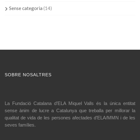
Sense categoria
(14)
SOBRE NOSALTRES
La Fundació Catalana d’ELA Miquel Valls és la única entitat
sense ànim de lucre a Catalunya que treballa per millorar la
qualitat de vida de les persones afectades d’ELA/MMN i de les
seves famílies.