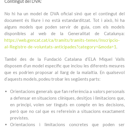
Contingut del DVA:
No hi ha un model de DVA oficial sinó que el contingut del
document és lliure i no està estandarditzat. Tot i això, hi ha
alguns models que poden servir de guia, com els models
disponibles al web de la Generalitat de Catalunya:
https://web.gencat.cat/ca/tramits/tramits-temes/Inscripcio-
al-Registre-de-voluntats-anticipades?category=&moda=1
.
També des de la Fundació Catalana d’ELA Miquel Valls
disposem d’un model específic que inclou les diferents mesures
que es podrien proposar al llarg de la malaltia. En qualsevol
d’aquests models, podeu trobar les següents parts:
Orientacions generals que fan referència a valors personals
a defensar en situacions clíniques, desitjos i limitacions que,
en principi, volen ser tinguts en compte en les decisions,
però que no cal que es refereixin a situacions exactament
previstes.
Orientacions i limitacions concretes que poden ser