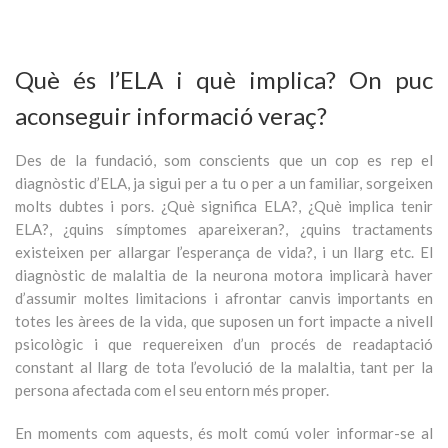
Què és l’ELA i què implica? On puc
aconseguir informació veraç?
Des de la fundació, som conscients que un cop es rep el
diagnòstic d’ELA, ja sigui per a tu o per a un familiar, sorgeixen
molts dubtes i pors. ¿Què significa ELA?, ¿Què implica tenir
ELA?, ¿quins símptomes apareixeran?, ¿quins tractaments
existeixen per allargar l’esperança de vida?, i un llarg etc. El
diagnòstic de malaltia de la neurona motora implicarà haver
d’assumir moltes limitacions i afrontar canvis importants en
totes les àrees de la vida, que suposen un fort impacte a nivell
psicològic i que requereixen d’un procés de readaptació
constant al llarg de tota l’evolució de la malaltia, tant per la
persona afectada com el seu entorn més proper.
En moments com aquests, és molt comú voler informar-se al