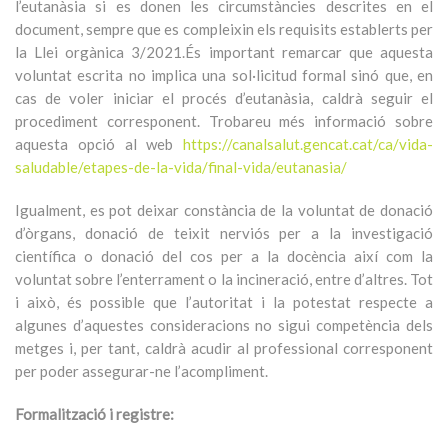
l’eutanàsia si es donen les circumstàncies descrites en el
document, sempre que es compleixin els requisits establerts per
la Llei orgànica 3/2021.És important remarcar que aquesta
voluntat escrita no implica una sol·licitud formal sinó que, en
cas de voler iniciar el procés d’eutanàsia, caldrà seguir el
procediment corresponent. Trobareu més informació sobre
aquesta opció al web
https://canalsalut.gencat.cat/ca/vida-
saludable/etapes-de-la-vida/final-vida/eutanasia/
Igualment, es pot deixar constància de la voluntat de donació
d’òrgans, donació de teixit nerviós per a la investigació
científica o donació del cos per a la docència així com la
voluntat sobre l’enterrament o la incineració, entre d’altres. Tot
i això, és possible que l’autoritat i la potestat respecte a
algunes d’aquestes consideracions no sigui competència dels
metges i, per tant, caldrà acudir al professional corresponent
per poder assegurar-ne l’acompliment.
Formalització i registre: