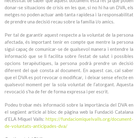
necessitat de saber que aquest document està fet ja que poden
donar-se situacions de crisis en les que, si no hi ha un DVA, els
metges no poden actuar amb tanta rapidesa i la responsabilitat
de prendre una decisió recau sobre la família i/o amics.
Per tal de garantir aquest respecte a la voluntat de la persona
afectada, és important tenir en compte que mentre la persona
sigui capaç de comunicar-se de qualsevol manera i entendre la
informació que se li facilita sobre l’estat de salut i possibles
opcions terapèutiques, la persona podrà prendre un decisió
diferent del què consta al document. En aquest cas, cal saber
que el DVA es pot revocar o modificar, i deixar sense efecte en
qualsevol moment per la sola voluntat de l’atorgant. Aquesta
revocació s’ha de fer de forma expressa i per escrit.
Podeu trobar més informació sobre la importància del DVA en
el següent article al bloc de pàgina web la Fundació Catalana
d’ELA Miquel Valls:
https://fundaciomiquelvalls.org/document-
de-voluntats-anticipades-dva/