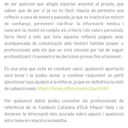
de ser quelcom que afegís especial ansietat al procés, que
sabem que de per sí ja no és fàcil. Hauria de permetre una
reflexió a casa de manera pausada, ja que es tracta d’un entorn
de confiança, permetent clarificar la informació mèdica i
valorant-la; tenint en compte els criteris i els valors personals.
Seria idoni a més que tota aquesta reflexió pogués anar
acompanyada de comunicació amb l’entorn familiar proper o
professionals amb els que un està vinculat per tal de seguir
profunditzant i transmetre les decisions preses fins al moment.
És una eina que està en constant canvi, qualsevol aportació
serà bona i la podeu donar a conèixer responent un petit
qüestionari que ajudarà a la millorar, ja que en definitiva la visió
de cadascú suma:
https://forms.office.com/e/jLkyzitt43
Per qualsevol dubte podeu consultar als professionals de
referència de la Fundació Catalana d’ELA Miquel Valls i us
donarem la informació més acurada sobre aquest i qualsevol
altre tema en relació a la malaltia.