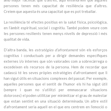
amb major facilitat que d’altres; aquí entendríem que algunes
persones tenen més capacitat de resiliència que d’altres.
Creiem que aquesta és una capacitat que es pot treballar.
La resiliència té efectes positius en la salut física, psicològica,
en l’àmbit espiritual, social i cognitiu. També podem veure com
les persones resilients tenen menys nivells de depressió i més
qualitat de vida.
D’altra banda, les
estratègies d’afrontament
són els esforços
cognitius i conductuals per a dirigir demandes específiques
externes i/o internes que són valorades com a sobrecàrrega o
excedeixen els recursos de la persona. Hem de recordar que
cadascú té les seves pròpies estratègies d’afrontament que li
han sigut útils en situacions complexes del passat. Per exemple,
aquelles persones que el sentit de l’humor els hi ha sigut útil
(sempre i quan no s’utilitzi per emmascarar situacions
doloroses) el poden utilitzar per minimitzar el grau de malestar
que estan sentint en una situació determinada. Un altre estil
d’afrontament seria aquell en el que ens centrem en l’emoció o