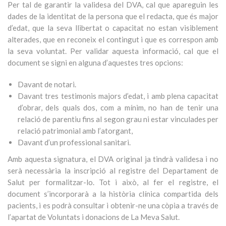
Per tal de garantir la validesa del DVA, cal que apareguin les
dades de la identitat de la persona que el redacta, que és major
d’edat, que la seva llibertat o capacitat no estan visiblement
alterades, que en reconeix el contingut i que es correspon amb
la seva voluntat. Per validar aquesta informació, cal que el
document se signi en alguna d’aquestes tres opcions:
Davant de notari.
Davant tres testimonis majors d’edat, i amb plena capacitat
d’obrar, dels quals dos, com a mínim, no han de tenir una
relació de parentiu fins al segon grau ni estar vinculades per
relació patrimonial amb l’atorgant,
Davant d’un professional sanitari.
Amb aquesta signatura, el DVA original ja tindrà validesa i no
serà necessària la inscripció al registre del Departament de
Salut per formalitzar-lo. Tot i això, al fer el registre, el
document s’incorporarà a la història clínica compartida dels
pacients, i es podrà consultar i obtenir-ne una còpia a través de
l’apartat de Voluntats i donacions de La Meva Salut.