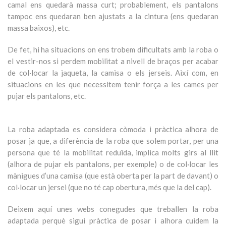
camal ens quedarà massa curt; probablement, els pantalons
tampoc ens quedaran ben ajustats a la cintura (ens quedaran
massa baixos), etc.
De fet, hi ha situacions on ens trobem dificultats amb la roba o
el vestir-nos si perdem mobilitat a nivell de braços per acabar
de col·locar la jaqueta, la camisa o els jerseis. Així com, en
situacions en les que necessitem tenir força a les cames per
pujar els pantalons, etc.
La roba adaptada es considera còmoda i pràctica alhora de
posar ja que, a diferència de la roba que solem portar, per una
persona que té la mobilitat reduïda, implica molts girs al llit
(alhora de pujar els pantalons, per exemple) o de col·locar les
mànigues d’una camisa (que està oberta per la part de davant) o
col·locar un jersei (que no té cap obertura, més que la del cap).
Deixem aquí unes webs conegudes que treballen la roba
adaptada perquè sigui pràctica de posar i alhora cuidem la