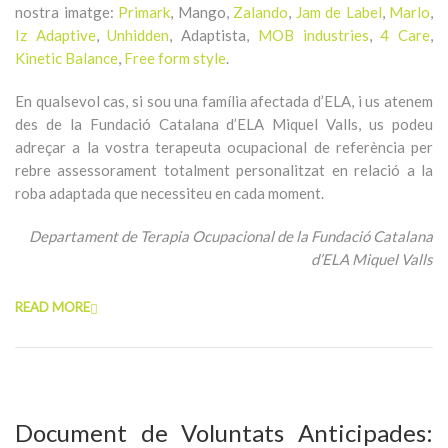
nostra imatge:
Primark
, Mango,
Zalando
,
Jam de Label
,
Marlo
,
Iz Adaptive
,
Unhidden
, Adaptista,
MOB industries
,
4 Care
,
Kinetic Balance
,
Free form style
.
En qualsevol cas, si sou una família afectada d’ELA, i us atenem
des de la Fundació Catalana d’ELA Miquel Valls, us podeu
adreçar a la vostra terapeuta ocupacional de referència per
rebre assessorament totalment personalitzat en relació a la
roba adaptada que necessiteu en cada moment.
Departament de Terapia Ocupacional de la Fundació Catalana
d’ELA Miquel Valls
READ MORE
Document de Voluntats Anticipades: