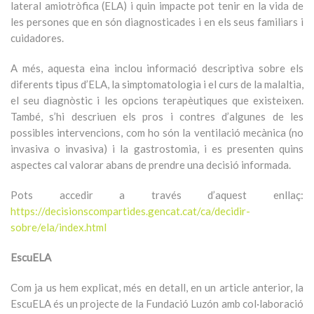
lateral amiotròfica (ELA) i quin impacte pot tenir en la vida de
les persones que en són diagnosticades i en els seus familiars i
cuidadores.
A més, aquesta eina inclou informació descriptiva sobre els
diferents tipus d’ELA, la simptomatologia i el curs de la malaltia,
el seu diagnòstic i les opcions terapèutiques que existeixen.
També, s’hi descriuen els pros i contres d’algunes de les
possibles intervencions, com ho són la ventilació mecànica (no
invasiva o invasiva) i la gastrostomia, i es presenten quins
aspectes cal valorar abans de prendre una decisió informada.
Pots accedir a través d’aquest enllaç:
https://decisionscompartides.gencat.cat/ca/decidir-
sobre/ela/index.html
EscuELA
Com ja us hem explicat, més en detall, en un article anterior, la
EscuELA és un projecte de la Fundació Luzón amb col·laboració