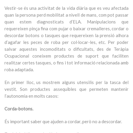
Vestir-se és una activitat de la vida diària que es veu afectada
quan la persona perd mobilitat a nivell de mans, com pot passar
quan estem diagnosticats d’ELA. Manipulacions que
requereixen pinça fina com pujar o baixar cremalleres, cordar o
descordar botons o tasques que requereixen la prensió alhora
d’agafar les peces de roba per col·locar-les, etc. Per poder
salvar aquestes incomoditats o dificultats, des de Teràpia
Ocupacional coneixem productes de suport que faciliten
realitzar certes tasques, o fins i tot informació relacionada amb
roba adaptada.
En primer lloc, us mostrem alguns utensilis per la tasca del
vestit. Son productes assequibles que permeten mantenir
l’autonomia en molts casos:
Corda-botons.
És important saber que ajuden a cordar, però no a descordar.