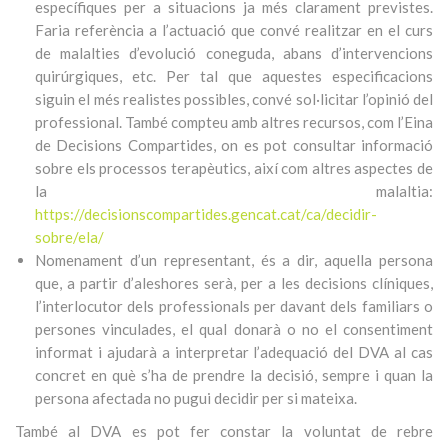
específiques per a situacions ja més clarament previstes.
Faria referència a l’actuació que convé realitzar en el curs
de malalties d’evolució coneguda, abans d’intervencions
quirúrgiques, etc. Per tal que aquestes especificacions
siguin el més realistes possibles, convé sol·licitar l’opinió del
professional. També compteu amb altres recursos, com l’Eina
de Decisions Compartides, on es pot consultar informació
sobre els processos terapèutics, així com altres aspectes de
la malaltia:
https://decisionscompartides.gencat.cat/ca/decidir-
sobre/ela/
Nomenament d’un representant, és a dir, aquella persona
que, a partir d’aleshores serà, per a les decisions clíniques,
l’interlocutor dels professionals per davant dels familiars o
persones vinculades, el qual donarà o no el consentiment
informat i ajudarà a interpretar l’adequació del DVA al cas
concret en què s’ha de prendre la decisió, sempre i quan la
persona afectada no pugui decidir per si mateixa.
També al DVA es pot fer constar la voluntat de rebre