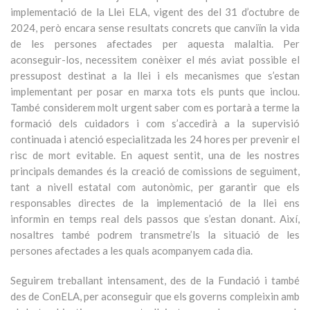
implementació de la Llei ELA, vigent des del 31 d’octubre de
2024, però encara sense resultats concrets que canviïn la vida
de les persones afectades per aquesta malaltia. Per
aconseguir-los, necessitem conèixer el més aviat possible el
pressupost destinat a la llei i els mecanismes que s’estan
implementant per posar en marxa tots els punts que inclou.
També considerem molt urgent saber com es portarà a terme la
formació dels cuidadors i com s’accedirà a la supervisió
continuada i atenció especialitzada les 24 hores per prevenir el
risc de mort evitable. En aquest sentit, una de les nostres
principals demandes és la creació de comissions de seguiment,
tant a nivell estatal com autonòmic, per garantir que els
responsables directes de la implementació de la llei ens
informin en temps real dels passos que s’estan donant. Així,
nosaltres també podrem transmetre’ls la situació de les
persones afectades a les quals acompanyem cada dia.
Seguirem treballant intensament, des de la Fundació i també
des de ConELA, per aconseguir que els governs compleixin amb