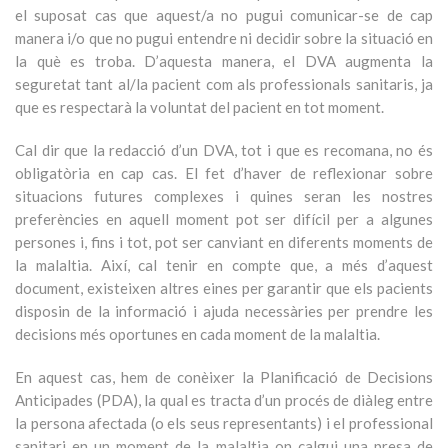
el suposat cas que aquest/a no pugui comunicar-se de cap
manera i/o que no pugui entendre ni decidir sobre la situació en
la què es troba. D’aquesta manera, el DVA augmenta la
seguretat tant al/la pacient com als professionals sanitaris, ja
que es respectarà la voluntat del pacient en tot moment.
Cal dir que la redacció d’un DVA, tot i que es recomana, no és
obligatòria en cap cas. El fet d’haver de reflexionar sobre
situacions futures complexes i quines seran les nostres
preferències en aquell moment pot ser difícil per a algunes
persones i, fins i tot, pot ser canviant en diferents moments de
la malaltia. Així, cal tenir en compte que, a més d’aquest
document, existeixen altres eines per garantir que els pacients
disposin de la informació i ajuda necessàries per prendre les
decisions més oportunes en cada moment de la malaltia.
En aquest cas, hem de conèixer la Planificació de Decisions
Anticipades (PDA), la qual es tracta d’un procés de diàleg entre
la persona afectada (o els seus representants) i el professional
sanitari en un moment de la malaltia on calgui una presa de