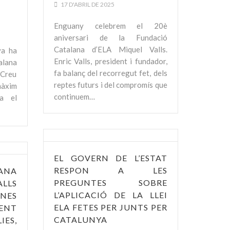
17 D'ABRIL DE 2025
Enguany celebrem el 20è
aniversari de la Fundació
Catalana d’ELA Miquel Valls.
ya ha
Enric Valls, president i fundador,
alana
fa balanç del recorregut fet, dels
 Creu
reptes futurs i del compromís que
àxim
continuem…
a el
EL GOVERN DE L’ESTAT
RESPON A LES
ANA
PREGUNTES SOBRE
LLS
L’APLICACIÓ DE LA LLEI
NES
ELA FETES PER JUNTS PER
ENT
CATALUNYA
IES,