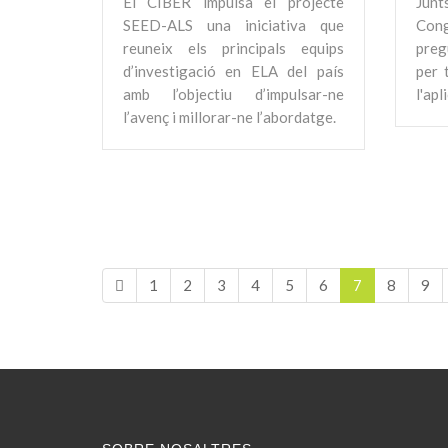
El CIBER impulsa el projecte
Junt
SEED-ALS una iniciativa que
Con
reuneix els principals equips
preg
d’investigació en ELA del país
per 
amb l’objectiu d’impulsar-ne
l'apl
l’avenç i millorar-ne l’abordatge.
1
2
3
4
5
6
7
8
9