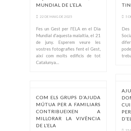
MUNDIAL DE L’ELA
TIN
22 DE MAIG DE 2025
5 D
Fes un Gest per l'ELA en el Dia
Des 
Mundial d'aquesta malaltia, el 21
Soci
de juny. Esperem veure les
dife
vostres fotografies fent el Gest,
pod
així com molts edificis de tot
treba
Catalunya…
AJ
COM ELS GRUPS D’AJUDA
D
MÚTUA PER A FAMILIARS
CU
CONTRIBUEIXEN A
PE
MILLORAR LA VIVÈNCIA
D’E
DE L’ELA
25 