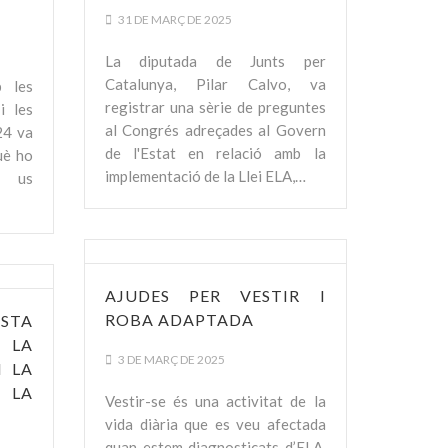
31 DE MARÇ DE 2025
La diputada de Junts per
Catalunya, Pilar Calvo, va
 les
registrar una sèrie de preguntes
i les
al Congrés adreçades al Govern
24 va
de l'Estat en relació amb la
uè ho
implementació de la Llei ELA,…
, us
AJUDES PER VESTIR I
ROBA ADAPTADA
STA
 LA
3 DE MARÇ DE 2025
N LA
 LA
Vestir-se és una activitat de la
vida diària que es veu afectada
quan estem diagnosticats d’ELA.