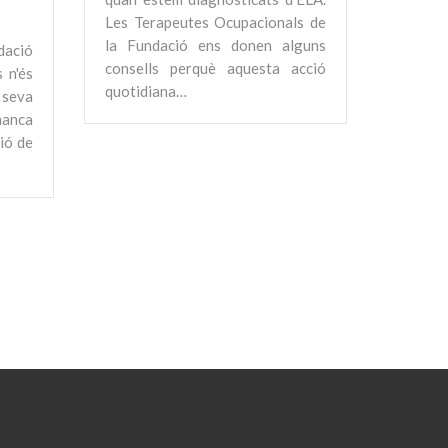
Les Terapeutes Ocupacionals de
la Fundació ens donen alguns
dació
consells perquè aquesta acció
 n'és
quotidiana…
seva
anca
ió de