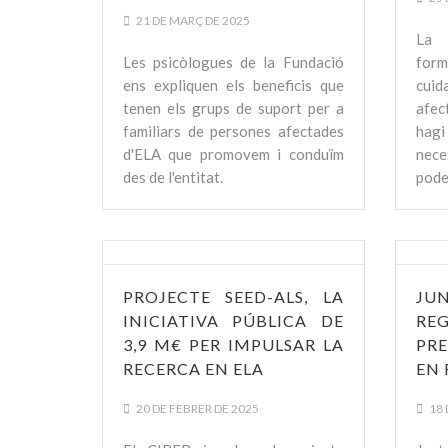
21 DE MARÇ DE 2025
La 
Les psicòlogues de la Fundació
for
ens expliquen els beneficis que
cui
tenen els grups de suport per a
afec
familiars de persones afectades
hag
d'ELA que promovem i conduïm
nece
des de l'entitat.
pode
PROJECTE SEED-ALS, LA
JU
INICIATIVA PÚBLICA DE
REG
3,9 M€ PER IMPULSAR LA
PR
RECERCA EN ELA
EN 
20 DE FEBRER DE 2025
18 