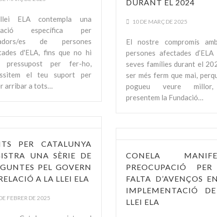
DURANT EL 2024
llei ELA contempla una
10 DE MARÇ DE 2025
mació específica per
dadors/es de persones
El nostre compromís amb
tades d'ELA, fins que no hi
persones afectades d’ELA 
i pressupost per fer-ho,
seves famílies durant el 20
ssitem el teu suport per
ser més ferm que mai, perq
r arribar a tots…
pogueu veure millor
presentem la Fundació…
NTS PER CATALUNYA
ISTRA UNA SÈRIE DE
CONELA MANIFE
EGUNTES PEL GOVERN
PREOCUPACIÓ PER
RELACIÓ A LA LLEI ELA
FALTA D’AVENÇOS E
IMPLEMENTACIÓ DE
DE FEBRER DE 2025
LLEI ELA