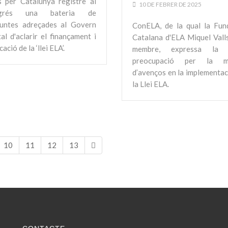
s per Catalunya registre al
10 DE FEBRER DE 2025
grés una bateria de
untes adreçades al Govern
ConELA, de la qual la Fun
tal d'aclarir el finançament i
Catalana d'ELA Miquel Valls
icació de la ‘llei ELA’.
membre, expressa la 
preocupació per la m
d’avenços en la implementac
la Llei ELA.
10
11
12
13