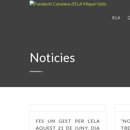
ELA
Noticies
FES UN GEST PER L’ELA
“N
AQUEST 21 DE JUNY, DIA
TR