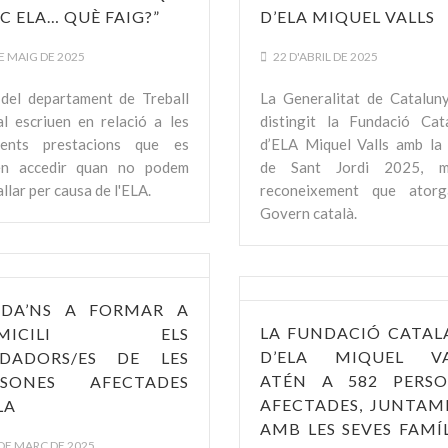
C ELA… QUÈ FAIG?”
D’ELA MIQUEL VALLS
E MAIG DE 2025
22 D'ABRIL DE 2025
del departament de Treball
La Generalitat de Catalun
al escriuen en relació a les
distingit la Fundació Cat
rents prestacions que es
d’ELA Miquel Valls amb la
en accedir quan no podem
de Sant Jordi 2025, m
llar per causa de l'ELA.
reconeixement que atorg
Govern català.
UDA’NS A FORMAR A
LA FUNDACIÓ CATAL
OMICILI ELS
D’ELA MIQUEL VA
IDADORS/ES DE LES
ATÉN A 582 PERSO
RSONES AFECTADES
AFECTADES, JUNTAM
LA
AMB LES SEVES FAMÍL
DE MARÇ DE 2025