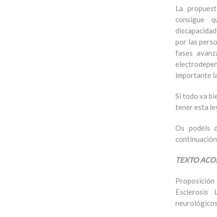
La propuest
consigue q
discapacidad
por las pers
fases avanz
electrodepe
importante la
Si todo va bi
tener esta le
Os podéis 
continuación
TEXTO ACOR
Proposición
Esclerosis
neurológicos 