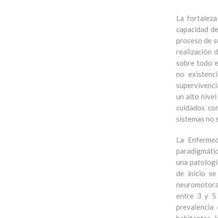
La fortaleza
capacidad de
proceso de s
realización 
sobre todo e
no existenc
supervivenci
un alto nive
cuidados co
sistemas no 
La Enfermed
paradigmátic
una patologí
de inicio s
neuromotora 
entre 3 y 5
prevalencia