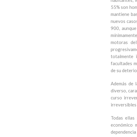
habitantes, 
55% son homb
mantiene bas
nuevos casos
900, aunque
mínimamente
motoras del
progresivame
totalmente 
facultades m
de su deterio
Además de l
diverso, car
curso irreve
irreversibles
Todas ellas 
económico m
dependencia 