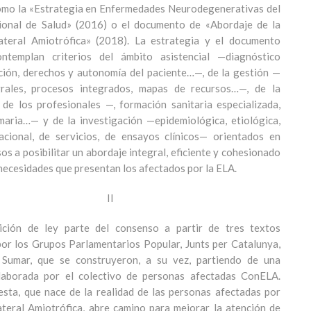
como la «Estrategia en Enfermedades Neurodegenerativas del
ional de Salud» (2016) o el documento de «Abordaje de la
Lateral Amiotrófica» (2018). La estrategia y el documento
ontemplan criterios del ámbito asistencial —diagnóstico
ción, derechos y autonomía del paciente…—, de la gestión —
grales, procesos integrados, mapas de recursos…—, de la
 de los profesionales —, formación sanitaria especializada,
maria…— y de la investigación —epidemiológica, etiológica,
slacional, de servicios, de ensayos clínicos— orientados en
os a posibilitar un abordaje integral, eficiente y cohesionado
 necesidades que presentan los afectados por la ELA.
II
ición de ley parte del consenso a partir de tres textos
or los Grupos Parlamentarios Popular, Junts per Catalunya,
y Sumar, que se construyeron, a su vez, partiendo de una
laborada por el colectivo de personas afectadas ConELA.
sta, que nace de la realidad de las personas afectadas por
ateral Amiotrófica, abre camino para mejorar la atención de