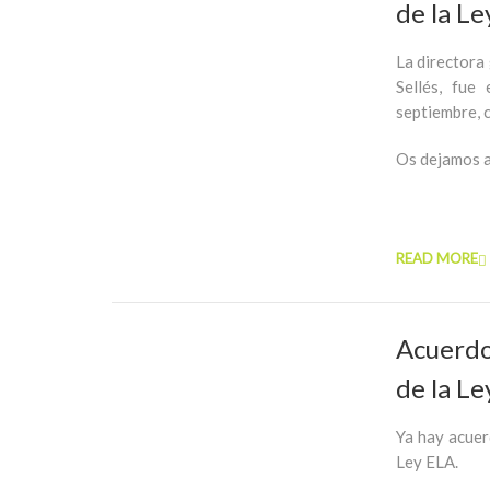
de la L
La directora
Sellés, fu
septiembre, c
Os dejamos a
READ MORE
Acuerdo
de la L
Ya hay acuer
Ley ELA.