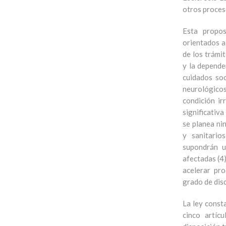
otros proces
Esta propos
orientados a 
de los trámi
y la depende
cuidados soc
neurológicos
condición ir
significativa
se planea ni
y sanitario
supondrán u
afectadas (4
acelerar pr
grado de dis
La ley const
cinco artícu