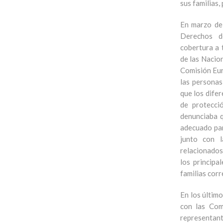
sus familias
En marzo de
Derechos d
cobertura a 
de las Nacio
Comisión Eur
las personas
que los dife
de protecci
denunciaba q
adecuado par
junto con l
relacionados 
los principa
familias cor
En los últim
con las Com
representan