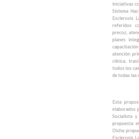
iniciativas 
Sistema Nac
Esclerosis 
referidos c
precoz, aten
planes inte
capacitación
atención pri
clínica, tra
todos los cas
de todas las
Esta propos
elaborados p
Socialista 
propuesta e
Dicha propue
Esclerosis L