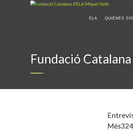
ELA
QUIÉNES S
Fundació Catalana
Entrevi
Més324 