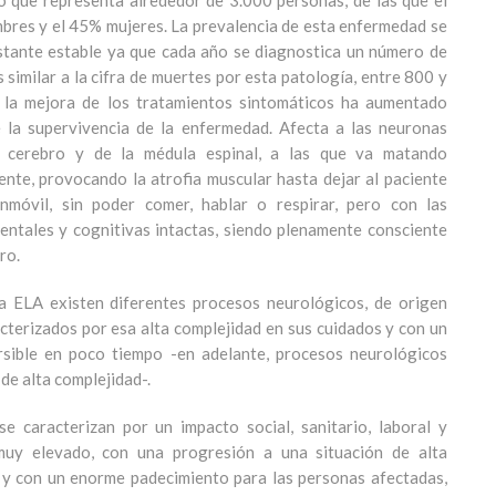
lo que representa alrededor de 3.000 personas, de las que el
res y el 45% mujeres. La prevalencia de esta enfermedad se
tante estable ya que cada año se diagnostica un número de
 similar a la cifra de muertes por esta patología, entre 800 y
 la mejora de los tratamientos sintomáticos ha aumentado
 la supervivencia de la enfermedad. Afecta a las neuronas
 cerebro y de la médula espinal, a las que va matando
nte, provocando la atrofia muscular hasta dejar al paciente
inmóvil, sin poder comer, hablar o respirar, pero con las
entales y cognitivas intactas, siendo plenamente consciente
ro.
a ELA existen diferentes procesos neurológicos, de origen
acterizados por esa alta complejidad en sus cuidados y con un
rsible en poco tiempo -en adelante, procesos neurológicos
 de alta complejidad-.
se caracterizan por un impacto social, sanitario, laboral y
uy elevado, con una progresión a una situación de alta
y con un enorme padecimiento para las personas afectadas,