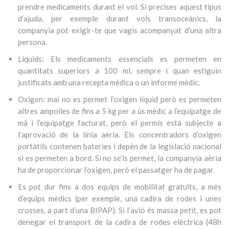
prendre medicaments durant el vol. Si precises aquest tipus
d’ajuda, per exemple durant vols transoceànics, la
companyia pot exigir-te que vagis acompanyat d’una altra
persona.
Líquids: Els medicaments essencials es permeten en
quantitats superiors a 100 ml, sempre i quan estiguin
justificats amb una recepta mèdica o un informe mèdic.
Oxigen: mai no es permet l’oxigen líquid però es permeten
altres ampolles de fins a 5 kg per a ús mèdic a l’equipatge de
mà i l’equipatge facturat, però el permís està subjecte a
l’aprovació de la línia aèria. Els concentradors d’oxigen
portàtils contenen bateries i depèn de la legislació nacional
si es permeten a bord. Si no se’ls permet, la companyia aèria
ha de proporcionar l’oxigen, però el passatger ha de pagar.
Es pot dur fins a dos equips de mobilitat gratuïts, a més
d’equips mèdics (per exemple, una cadira de rodes i unes
crosses, a part d’una BIPAP). Si l’avió és massa petit, es pot
denegar el transport de la cadira de rodes elèctrica (48h