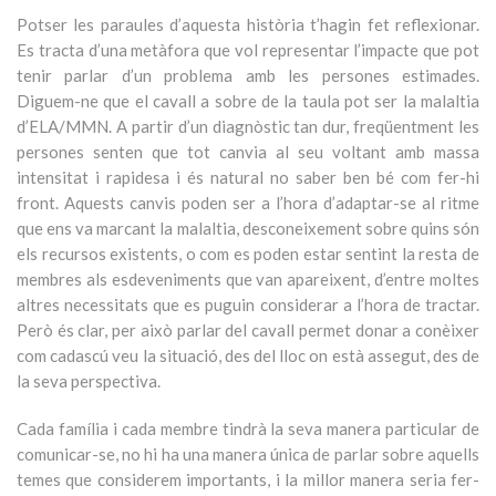
Potser les paraules d’aquesta història t’hagin fet reflexionar.
Es tracta d’una metàfora que vol representar l’impacte que pot
tenir parlar d’un problema amb les persones estimades.
Diguem-ne que el cavall a sobre de la taula pot ser la malaltia
d’ELA/MMN. A partir d’un diagnòstic tan dur, freqüentment les
persones senten que tot canvia al seu voltant amb massa
intensitat i rapidesa i és natural no saber ben bé com fer-hi
front. Aquests canvis poden ser a l’hora d’adaptar-se al ritme
que ens va marcant la malaltia, desconeixement sobre quins són
els recursos existents, o com es poden estar sentint la resta de
membres als esdeveniments que van apareixent, d’entre moltes
altres necessitats que es puguin considerar a l’hora de tractar.
Però és clar, per això parlar del cavall permet donar a conèixer
com cadascú veu la situació, des del lloc on està assegut, des de
la seva perspectiva.
Cada família i cada membre tindrà la seva manera particular de
comunicar-se, no hi ha una manera única de parlar sobre aquells
temes que considerem importants, i la millor manera seria fer-