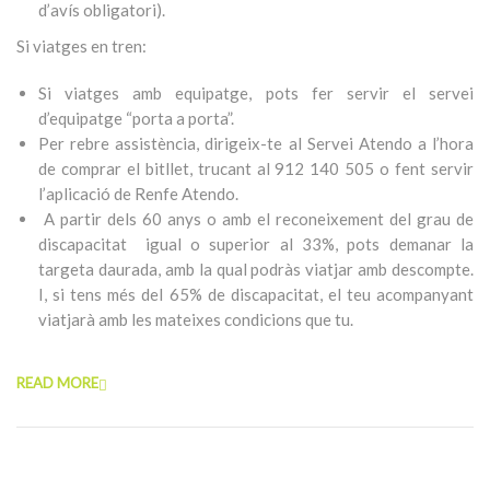
d’avís obligatori).
Si viatges en tren:
Si viatges amb equipatge, pots fer servir el servei
d’equipatge “porta a porta”.
Per rebre assistència, dirigeix-te al Servei Atendo a l’hora
de comprar el bitllet, trucant al 912 140 505 o fent servir
l’aplicació de Renfe Atendo.
A partir dels 60 anys o amb el reconeixement del grau de
discapacitat igual o superior al 33%, pots demanar la
targeta daurada, amb la qual podràs viatjar amb descompte.
I, si tens més del 65% de discapacitat, el teu acompanyant
viatjarà amb les mateixes condicions que tu.
READ MORE