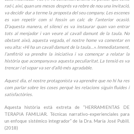
raó i, així, quan uns mesos després va rebre de nou una invitació,
va decidir dur a terme la proposta del seu company. Les escenes
es van repetir com si fossin un calc de l’anterior ocasió.
D’aquesta manera, el silenci es va instaurar quan van entrar
tots al menjador i van veure al cavall damunt de la taula. No
obstant això, aquesta vegada, el nostre home va comentar en
veu alta: «Hi ha un cavall damunt de la taula…». Immediatament,
l’amfitrió va prendre la iniciativa i va començar a relatar la
història que acompanyava aquesta peculiaritat. La tensió es va
trencar i el sopar va ser d’allò més agradable.
Aquest dia, el nostre protagonista va aprendre que no hi ha res
com parlar sobre les coses perquè les relacions siguin fluides i
satisfactòries.
Aquesta història està extreta de “HERRAMIENTAS DE
TERAPIA FAMILIAR. Técnicas narrativo-experienciales para
un enfoque sistémico integrador” de la Dra. María José Pubill.
(2018)