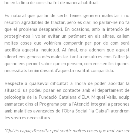
ho en la línia de com s’ha fet de manera habitual.
És natural que parlar de certs temes generen malestar i no
resultin agradables de tractar, però es clar, no parlar-ne no fa
que el problema desapareixi. En ocasions, amb la intenció de
protegir-nos i voler evitar un patiment en els altres, callem
moltes coses que voldríem compartir per por de com serà
acollida aquesta inquietud. Al final, ens adonem que aquest
silenci ens genera més malestar tant a nosaltres com l’altre ja
que no ens permet saber que en pensem, com ens sentim i quines
necessitats tenim davant d’aquesta realitat compartida.
Respecte a qualsevol dificultat a l’hora de poder abordar la
situació, us podeu posar en contacte amb el departament de
psicologia de la Fundació Catalana d’ELA Miquel Valls, equip
emmarcat dins el Programa per a l’Atenció integral a persones
amb malalties avançades de l’Obra Social “la Caixa”,i atendrem
les vostres necessitats.
“Qui és capaç d’escoltar pot sentir moltes coses que mai van ser