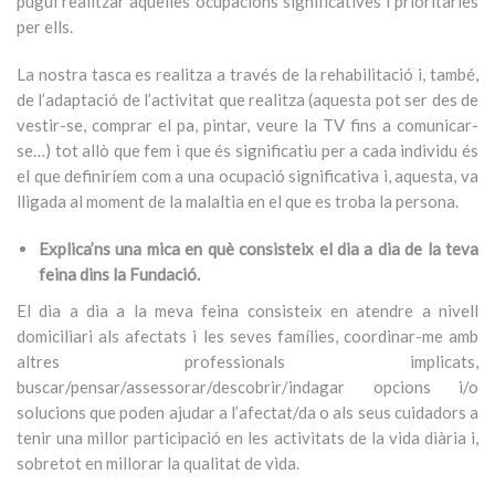
pugui realitzar aquelles ocupacions significatives i prioritàries
per ells.
La nostra tasca es realitza a través de la rehabilitació i, també,
de l’adaptació de l’activitat que realitza (aquesta pot ser des de
vestir-se, comprar el pa, pintar, veure la TV fins a comunicar-
se…) tot allò que fem i que és significatiu per a cada individu és
el que definiríem com a una ocupació significativa i, aquesta, va
lligada al moment de la malaltia en el que es troba la persona.
Explica’ns una mica en què consisteix el dia a dia de la teva
feina dins la Fundació.
El dia a dia a la meva feina consisteix en atendre a nivell
domiciliari als afectats i les seves famílies, coordinar-me amb
altres professionals implicats,
buscar/pensar/assessorar/descobrir/indagar opcions i/o
solucions que poden ajudar a l’afectat/da o als seus cuidadors a
tenir una millor participació en les activitats de la vida diària i,
sobretot en millorar la qualitat de vida.