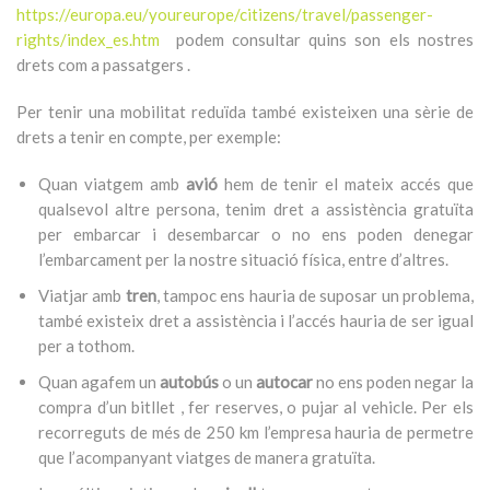
https://europa.eu/youreurope/citizens/travel/passenger-
rights/index_es.htm
podem consultar quins son els nostres
drets com a passatgers .
Per tenir una mobilitat reduïda també existeixen una sèrie de
drets a tenir en compte, per exemple:
Quan viatgem amb
avió
hem de tenir el mateix accés que
qualsevol altre persona, tenim dret a assistència gratuïta
per embarcar i desembarcar o no ens poden denegar
l’embarcament per la nostre situació física, entre d’altres.
Viatjar amb
tren
, tampoc ens hauria de suposar un problema,
també existeix dret a assistència i l’accés hauria de ser igual
per a tothom.
Quan agafem un
autobús
o un
autocar
no ens poden negar la
compra d’un bitllet , fer reserves, o pujar al vehicle. Per els
recorreguts de més de 250 km l’empresa hauria de permetre
que l’acompanyant viatges de manera gratuïta.