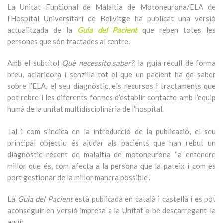
La Unitat Funcional de Malaltia de Motoneurona/ELA de
l’Hospital Universitari de Bellvitge ha publicat una versió
actualitzada de la
Guia del Pacient
que reben totes les
persones que són tractades al centre.
Amb el subtítol
Què necessito saber?
, la guia recull de forma
breu, aclaridora i senzilla tot el que un pacient ha de saber
sobre l’ELA, el seu diagnòstic, els recursos i tractaments que
pot rebre i les diferents formes d’establir contacte amb l’equip
humà de la unitat multidisciplinària de l’hospital.
Tal i com s’indica en la introducció de la publicació, el seu
principal objectiu és ajudar als pacients que han rebut un
diagnòstic recent de malaltia de motoneurona “a entendre
millor que és, com afecta a la persona que la pateix i com es
port gestionar de la millor manera possible”.
La
Guia del Pacient
està publicada en català i castellà i es pot
aconseguir en versió impresa a la Unitat o bé descarregant-la
aquí: