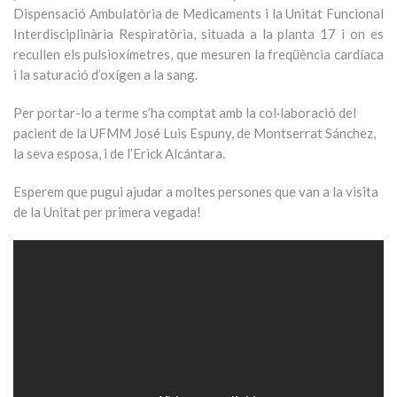
Dispensació Ambulatòria de Medicaments i la Unitat Funcional
Interdisciplinària Respiratòria, situada a la planta 17 i on es
recullen els pulsioxímetres, que mesuren la freqüència cardíaca
i la saturació d’oxígen a la sang.
Per portar-lo a terme s’ha comptat amb la col·laboració del
pacient de la UFMM José Luis Espuny, de Montserrat Sánchez,
la seva esposa, i de l’Erick Alcántara.
Esperem que pugui ajudar a moltes persones que van a la visita
de la Unitat per primera vegada!