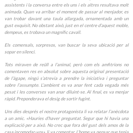
assistents i la conversa entre els uns i els altres resultava molt
animada. Quan va arribar el moment de passar al menjador, es
van trobar davant una taula allargada, ornamentada amb un
gust exquisit. No obstant això, just en el centre d’aquest moble,
dempeus, es trobava un magnífic cavall.
Els comensals, sorpresos, van buscar la seva ubicació per al
sopar en silenci.
Tots miraven de reüll a l’animal, però com els amfitrions no
comentaven res en absolut sobre aquesta original presentació
de l’àgape, ningú s’atrevia a prendre la iniciativa i preguntar
sobre l’assumpte. L’ambient es va anar fent cada vegada més
pesat i les converses van anar diluint-se. Al final, es va menjar
ràpid. Preponderava el desig de sortir fugint.
Uns dies després el nostre protagonista li va relatar l’anècdota
a un amic. «Hauries d’haver preguntat. Segur que hi havia una
explicació per a això. No crec que fora del gust dels amos de la
casa incomodar-vos», li va comentar. L’home va pensar que tenia