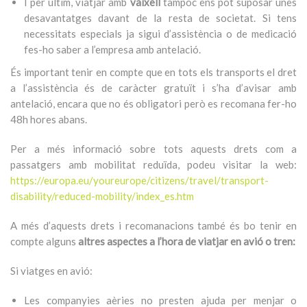
I per últim, viatjar amb
vaixell
tampoc ens pot suposar unes
desavantatges davant de la resta de societat. Si tens
necessitats especials ja sigui d’assistència o de medicació
fes-ho saber a l’empresa amb antelació.
És important tenir en compte que en tots els transports el dret
a l’assistència és de caràcter gratuït i s’ha d’avisar amb
antelació, encara que no és obligatori però es recomana fer-ho
48h hores abans.
Per a més informació sobre tots aquests drets com a
passatgers amb mobilitat reduïda, podeu visitar la web:
https://europa.eu/youreurope/citizens/travel/transport-
disability/reduced-mobility/index_es.htm
A més d’aquests drets i recomanacions també és bo tenir en
compte alguns
altres aspectes a l’hora de viatjar en avió o tren:
Si viatges en avió:
Les companyies aèries no presten ajuda per menjar o