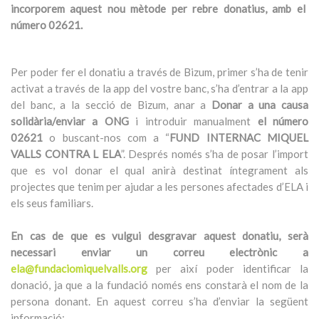
incorporem aquest nou mètode per rebre donatius, amb el
número 02621.
Per poder fer el donatiu a través de Bizum, primer s’ha de tenir
activat a través de la app del vostre banc, s’ha d’entrar a la app
del banc, a la secció de Bizum, anar a
Donar a una causa
solidària/enviar a ONG
i introduir manualment
el número
02621
o buscant-nos com a “
FUND INTERNAC MIQUEL
VALLS CONTRA L ELA
”. Després només s’ha de posar l’import
que es vol donar el qual anirà destinat íntegrament als
projectes que tenim per ajudar a les persones afectades d’ELA i
els seus familiars.
En cas de que es vulgui desgravar aquest donatiu, serà
necessari enviar un correu electrònic a
ela@fundaciomiquelvalls.org
per així poder identificar la
donació, ja que a la fundació només ens constarà el nom de la
persona donant. En aquest correu s’ha d’enviar la següent
informació: